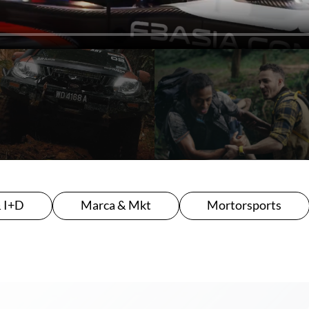
& I+D
Marca & Mkt
Mortorsports