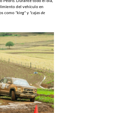
o Pedro. Durante todo el día,
ndimiento del vehículo en
icos como
"king"
y
"cajas de