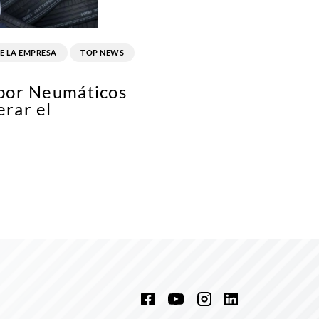
E LA EMPRESA
TOP NEWS
 por Neumáticos
erar el