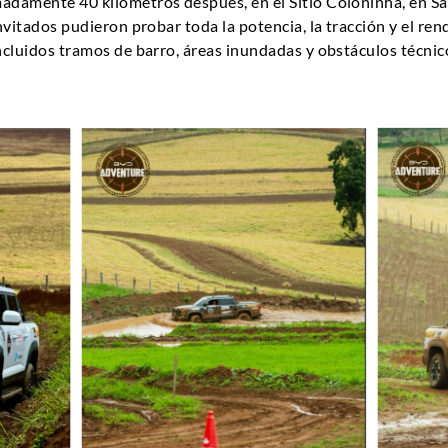
madamente 40 kilómetros después, en el Sítio Coloninha, en Sã
invitados pudieron probar toda la potencia, la tracción y el re
incluidos tramos de barro, áreas inundadas y obstáculos técn